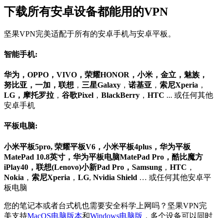
下载所有安卓设备都能用的VPN
坚果VPN完美适配于所有的安卓手机与安卓平板。
智能手机:
华为，OPPO，VIVO，荣耀HONOR，小米，金立，魅族，
努比亚，一加，联想
，
三星Galaxy
，
诺基亚
，
索尼
Xperia
，
LG，摩托罗拉
，
谷歌Pixel
，
BlackBerry
，
HTC
... 或任何其他
安卓手机
平板电脑:
小米平板5pro, 荣耀平板V6，小米平板4plus，华为平板
MatePad 10.8英寸，华为平板电脑MatePad Pro，酷比魔方
iPlay40，联想(Lenovo)小新Pad Pro，Samsung
，
HTC
，
Nokia
，
索尼Xperia
，
LG
,
Nvidia Shield
… 或任何其他安卓平
板电脑
您的笔记本或者台式机也需要安全科学上网吗？坚果VPN完
美支持
MacOS电脑版本
和
Windows电脑版
，多个设备可以同时